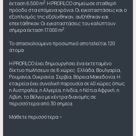
2
έκταση 6.500 m
. Η PROFILCO σημείωσε σταθερή
πρόοδο στα επόμενα χρόνια. Οι εγκαταστάσεις και ο
εξοπλισμός της εξελίχθηκαν, αυξήθηκαν και
επεκτάθηκαν. Οι εγκαταστάσεις του καλύπτουν
2
σήμερα έκταση 17.000 m
.
Το απασχολούμενο προσωπικό αποτελείται 120
άτομα.
Η PROFILCO έχει δημιουργήσει ένα εκτεταμένο
δίκτυο πωλήσεων σε 6 χώρες: Ελλάδα, Βουλγαρία,
Ρουμανία, Ουκρανία, Σερβία, Βόρεια Μακεδονία. Η
εταιρεία έχει συνολική παρουσία σε 40 χώρες όπως
η Αυστραλία, η Αλγερία, η Ινδία, η Νότια Αφρική, η
Λιβύη, το Βέλγιο με κέντρα διανομής σε
περισσότερα από 30 σημεία.
Μάθετε περισσότερα >