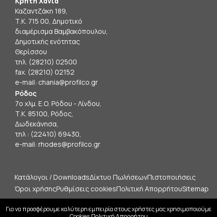
Κρήτη Χανιά
Καζαντζάκη 189,
Τ.Κ. 715 00, Δημοτικό
διαμέρισμα Βαμβακόπουλου,
Δημοτικής ενότητας
Θερίσσου
τηλ. (28210) 02500
fax. (28210) 02152
e-mail:
chania@profilco.gr
Ρόδος
7ο χλμ. Ε.Ο. Ρόδου - Λίνδου,
Τ.Κ. 85100, Ρόδος,
Δωδεκάνησα,
τηλ : (22410) 69430,
e-mail:
rhodes@profilco.gr
Κατάλογοι / Downloads
Δίκτυο Πωλήσεων
Πιστοποιήσεις
Όροι χρήσης
Ρυθμίσεις cookies
Πολιτική Απορρήτου
Sitemap
Πνευματικά Δικαιώματα Profilco ©
2026 . Με επιφύλαξη
Για να προσφέρουμε καλύτερη εμπειρία στους χρήστες μας χρησιμοποιούμε
Cookies.
Πολιτική Απορρήτου