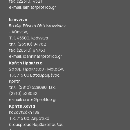
fax. (22310) 45211
e-mail:
lamia@profilco.gr
Ιωάννινα
5ο χλμ. Εθνική Οδό Ιωαννίνων
- Αθηνών,
Τ.Κ. 45500, Ιωάννινα
τηλ. (26510) 94762
fax. (26510) 94763
e-mail:
ioannina@profilco.gr
Κρήτη Ηράκλειο
2ο χλμ. Ηρακλείου - Μοιρών,
Τ.Κ. 715 00 Εσταυρωμένος,
Κρήτη,
τηλ.: (2810) 528080, fax:
(2810) 528032,
e-mail:
crete@profilco.gr
Κρήτη Χανιά
Καζαντζάκη 189,
Τ.Κ. 715 00, Δημοτικό
διαμέρισμα Βαμβακόπουλου,