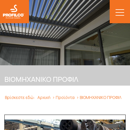
BIOMHXANIKO ΠΡΟΦΙΛ
Βρίσκεστε εδώ:
Αρχική
Προϊόντα
ΒΙΟΜΗΧΑΝΙΚΟ ΠΡΟΦΙΛ