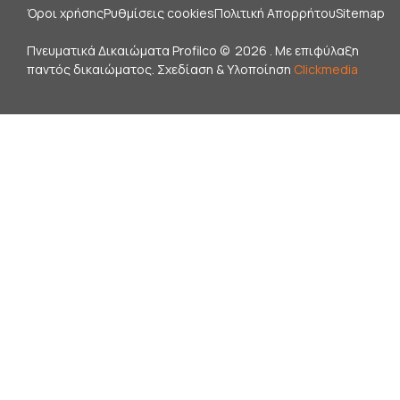
Όροι χρήσης
Ρυθμίσεις cookies
Πολιτική Απορρήτου
Sitemap
Πνευματικά Δικαιώματα Profilco ©
2026 . Με επιφύλαξη
παντός δικαιώματος. Σχεδίαση & Υλοποίηση
Clickmedia