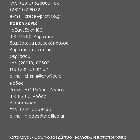
τηλ.: (2810) 528080, fax:
(2810) 528032,
e-mail:
crete@profilco.gr
Κρήτη Χανιά
Καζαντζάκη 189,
Τ.Κ. 715 00, Δημοτικό
διαμέρισμα Βαμβακόπουλου,
Δημοτικής ενότητας
Θερίσσου
τηλ. (28210) 02500
fax. (28210) 02152
e-mail:
chania@profilco.gr
Ρόδος
7ο χλμ. Ε.Ο. Ρόδου - Λίνδου,
Τ.Κ. 85100, Ρόδος,
Δωδεκάνησα,
τηλ : (22410) 69430,
e-mail:
rhodes@profilco.gr
Κατάλογοι / Downloads
Δίκτυο Πωλήσεων
Πιστοποιήσεις